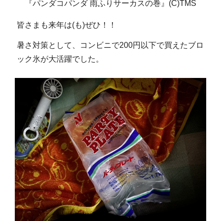
『パンダコパンダ 雨ふりサーカスの巻』(C)TMS
皆さまも来年は(も)ぜひ！！
暑さ対策として、コンビニで200円以下で買えたブロ
ック氷が大活躍でした。