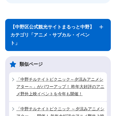
サ
本
ブ
文
【中野区公式観光サイトまるっと中野】
ナ
こ
カテゴリ「アニメ・サブカル・イベン
ビ
こ
ト」
ゲ
ま
ー
で
シ
類似ページ
ョ
ン
「中野チルナイトピクニック～夕涼みアニメシ
こ
アター～」がパワーアップ！ 昨年大好評のアニ
こ
メ野外上映イベントを今年も開催！
か
ら
「中野チルナイトピクニック ～夕涼みアニメシ