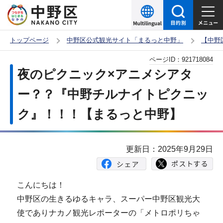
こ
の
ペ
トップページ
中野区公式観光サイト「まるっと中野」
【中野
ー
本
ページID：
921718084
ジ
文
夜のピクニック×アニメシアタ
の
こ
先
ー？？『中野チルナイトピクニッ
こ
頭
ク』！！！【まるっと中野】
か
で
ら
す
更新日：2025年9月29日
こんにちは！
中野区の生きるゆるキャラ、スーパー中野区観光大
使でありナカノ観光レポーターの「メトロポリちゃ