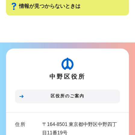
シ
情報が見つからないときは
ョ
ン
サ
こ
ブ
こ
ナ
か
ビ
ら
ゲ
ー
中野区役所
シ
ョ
ン
区役所のご案内
こ
こ
ま
住所
〒164-8501 東京都中野区中野四丁
で
目11番19号