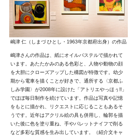
嶋津 仁（しまづ ひとし・1963年京都府出身）の作品
嶋津さんの作品は、紙にオイルパステルで描かれて
います。あたたかみのある色彩と、人物や動物の顔
を大胆にクローズアップした構図が特徴です。幼少
期から電車を描くことが好きで、通所する〈京都ふ
しみ学園〉が2008年に設けた「アトリエやっほぅ!!」
でほぼ毎日制作を続けています。作品は写真や記憶
をもとに描かれ、リクエストに応じることもあるそ
うです。近年はアクリル絵の具も併用し、輪郭を描
いた後に色を塗り重ね、手やパレットナイフで削る
など多彩な質感を生み出しています。（紹介文キャ