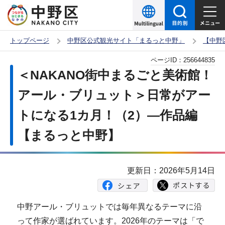
こ
の
ペ
トップページ
中野区公式観光サイト「まるっと中野」
【中野
ー
本
ページID：
256644835
ジ
文
＜NAKANO街中まるごと美術館！
の
こ
先
アール・ブリュット＞日常がアー
こ
頭
トになる1カ月！（2）―作品編
か
で
ら
【まるっと中野】
す
更新日：2026年5月14日
中野アール・ブリュットでは毎年異なるテーマに沿
って作家が選ばれています。2026年のテーマは「で