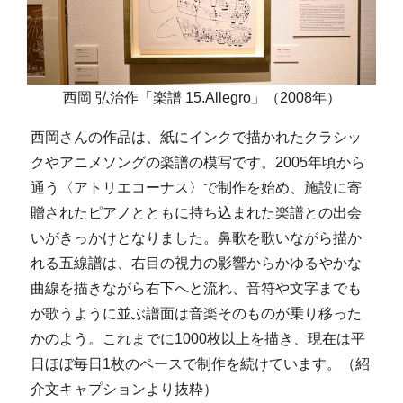
西岡 弘治作「楽譜 15.Allegro」（2008年）
西岡さんの作品は、紙にインクで描かれたクラシッ
クやアニメソングの楽譜の模写です。2005年頃から
通う〈アトリエコーナス〉で制作を始め、施設に寄
贈されたピアノとともに持ち込まれた楽譜との出会
いがきっかけとなりました。鼻歌を歌いながら描か
れる五線譜は、右目の視力の影響からかゆるやかな
曲線を描きながら右下へと流れ、音符や文字までも
が歌うように並ぶ譜面は音楽そのものが乗り移った
かのよう。これまでに1000枚以上を描き、現在は平
日ほぼ毎日1枚のペースで制作を続けています。（紹
介文キャプションより抜粋）