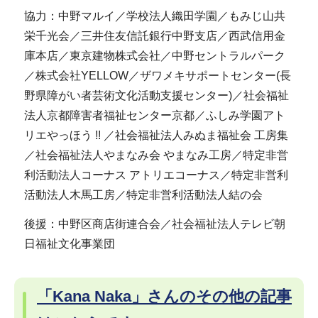
協力：中野マルイ／学校法人織田学園／もみじ山共
栄千光会／三井住友信託銀行中野支店／西武信用金
庫本店／東京建物株式会社／中野セントラルパーク
／株式会社YELLOW／ザワメキサポートセンター(長
野県障がい者芸術文化活動支援センター)／社会福祉
法人京都障害者福祉センター京都／ふしみ学園アト
リエやっほう !! ／社会福祉法人みぬま福祉会 工房集
／社会福祉法人やまなみ会 やまなみ工房／特定非営
利活動法人コーナス アトリエコーナス／特定非営利
活動法人木馬工房／特定非営利活動法人結の会
後援：中野区商店街連合会／社会福祉法人テレビ朝
日福祉文化事業団
「Kana Naka」さんのその他の記事