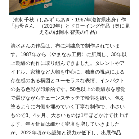
清水 千秋（しみず ちあき・1967年滋賀県出身）作
「お母さん」（2019年）とドローイング作品（奥に見
えるのは岡本 智美の作品）
清水さんの作品は、布に刺繍糸で制作されていま
す。1987年から〈やまなみ工房〉に所属し、30年以
上刺繍の創作に取り組んできました。タレントやア
イドル、家族など人物を中心に、独自の視点による
存在感のある構図とユーモラスな表情、インパクト
のある色彩が印象的です。50色以上の刺繍糸を感覚
で選びながらチェーンステッチで輪郭を縫い、色を
塗るように内側を埋めていく丁寧な制作で、小さい
もので3、4ヶ月、大きいものは1年ほどかけて仕上げ
ます。年々針目は細かく密度を増していきました
が、2022年頃から認知と視力が低下し、出展作品