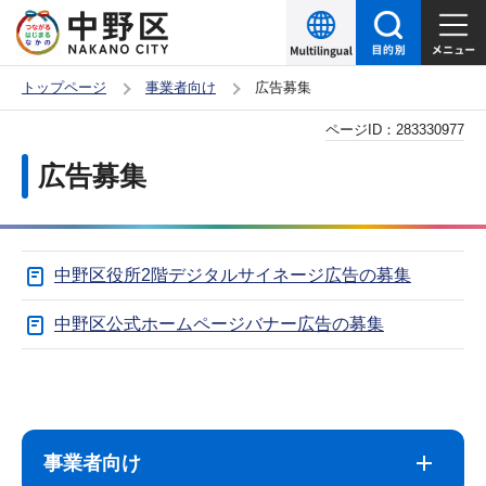
こ
の
ペ
トップページ
事業者向け
広告募集
ー
本
ページID：
283330977
ジ
文
の
広告募集
こ
先
こ
頭
か
で
中野区役所2階デジタルサイネージ広告の募集
ら
す
中野区公式ホームページバナー広告の募集
サ
本
ブ
文
ナ
こ
事業者向け
ビ
こ