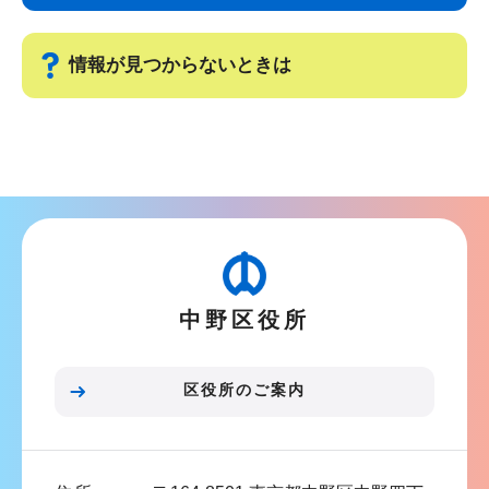
ゲ
ま
ー
で
情報が見つからないときは
シ
ョ
サ
ン
ブ
こ
ナ
こ
ビ
か
ゲ
ら
ー
中野区役所
シ
ョ
ン
区役所のご案内
こ
こ
ま