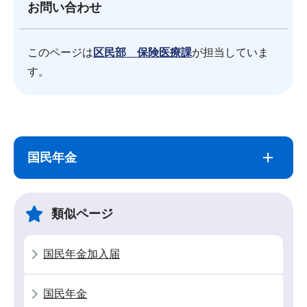
お問い合わせ
このページは
区民部 保険医療課
が担当していま
す。
サ
本
ブ
文
国民年金
ナ
こ
ビ
こ
ゲ
ま
類似ページ
ー
で
シ
国民年金加入届
ョ
ン
国民年金
こ