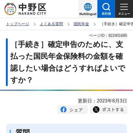
こ
の
ペ
トップページ
よくある質問
国民年金
［手続き］確定申
ー
本
ページID：
922401685
ジ
文
［手続き］確定申告のために、支
の
こ
先
払った国民年金保険料の金額を確
こ
頭
認したい場合はどうすればよいで
か
で
ら
すか？
す
更新日：2023年8月3日
質問