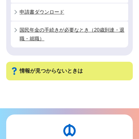
こ
申請書ダウンロード
か
ら
国民年金の手続きが必要なとき（20歳到達・退
職・就職）
情報が見つからないときは
サ
ブ
ナ
ビ
ゲ
ー