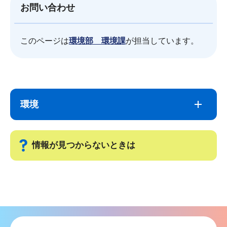
お問い合わせ
このページは
環境部 環境課
が担当しています。
サ
本
ブ
文
環境
ナ
こ
ビ
こ
ゲ
ま
情報が見つからないときは
ー
で
シ
サ
ョ
ブ
ン
ナ
こ
ビ