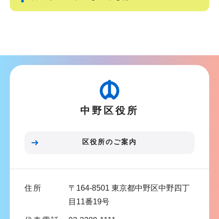
サ
ブ
ナ
ビ
ゲ
ー
中野区役所
シ
ョ
ン
区役所のご案内
こ
こ
ま
住所
〒164-8501 東京都中野区中野四丁
で
目11番19号