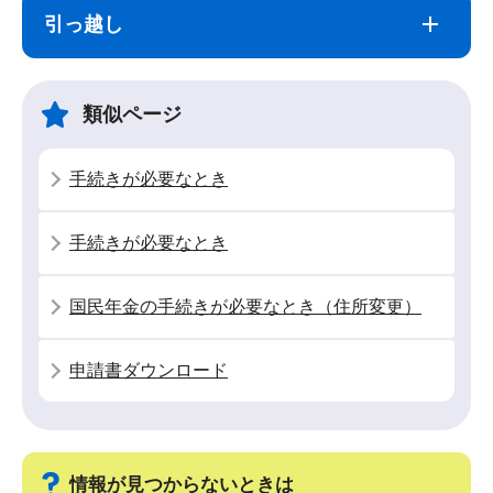
ブ
文
引っ越し
ナ
こ
ビ
こ
ゲ
ま
類似ページ
ー
で
シ
手続きが必要なとき
ョ
ン
手続きが必要なとき
こ
こ
国民年金の手続きが必要なとき（住所変更）
か
ら
申請書ダウンロード
情報が見つからないときは