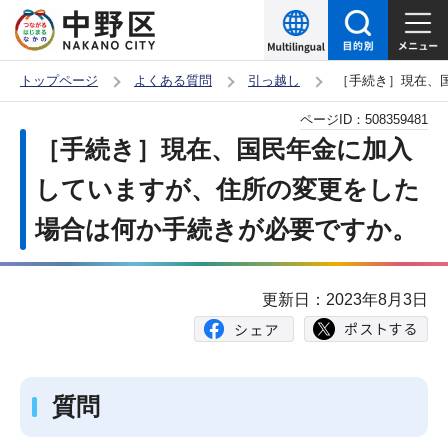
こ
の
ペ
トップページ
よくある質問
引っ越し
［手続き］現在、
ー
本
ページID：
508359481
ジ
文
［手続き］現在、国民年金に加入
の
こ
先
していますが、住所の変更をした
こ
頭
場合は何か手続きが必要ですか。
か
で
ら
す
更新日：2023年8月3日
質問