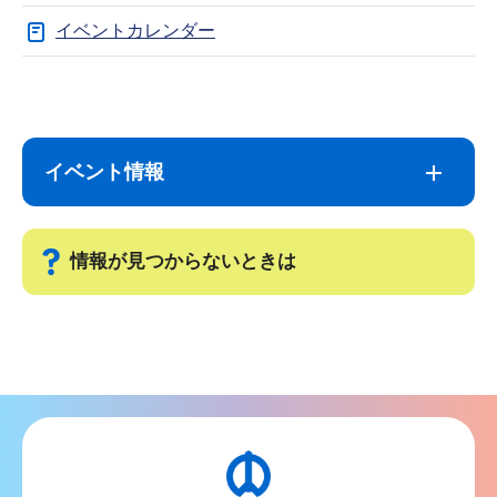
イベントカレンダー
サ
本
ブ
文
ナ
こ
イベント情報
ビ
こ
ゲ
ま
ー
で
情報が見つからないときは
シ
ョ
サ
ン
ブ
こ
ナ
こ
ビ
か
ゲ
ら
ー