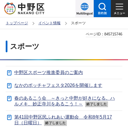
こ
の
ペ
トップページ
イベント情報
スポーツ
ー
本
ページID：
845715746
ジ
文
の
スポーツ
こ
先
こ
頭
か
で
中野区スポーツ推進委員のご案内
ら
す
なかのボッチャフェスタ2026を開催します
春のあるこう会 ～きっと中野が好きになる。ハ
ルメキ、妙正寺川をあるこう！～
第41回中野区民ふれあい運動会 令和8年5月17
日（日曜日）