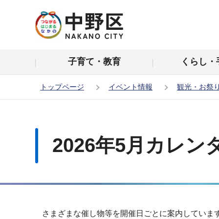
こ
の
ペ
ー
子育て・教育
くらし・
ジ
の
トップページ
イベント情報
観光・お祭
先
頭
本
で
文
す
こ
2026年5月カレン
こ
か
ら
さまざまな催し物等を開催日ごとに案内していま