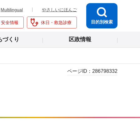
Multilingual
やさしいにほんご
目的別検索
・安全情報
休日・救急診療
ちづくり
区政情報
ページID：
286798332